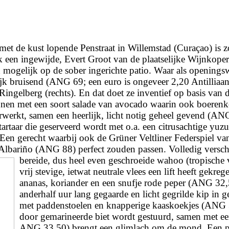
met de kust lopende Penstraat in Willemstad (Curaçao) is z
k een ingewijde, Evert Groot van de plaatselijke Wijnkope
n mogelijk op de sober ingerichte patio. Waar als opening
lijk bruisend (ANG 69; een euro is ongeveer 2,20 Antillia
ngelberg (rechts). En dat doet ze inventief o
p basis van 
nen met een soort salade van avocado waarin ook boerenko
rwerkt, samen een heerlijk, licht notig geheel gevend (ANG
artaar die geserveerd wordt met o.a. een citrusachtige yuz
en gerecht waarbij ook de Grüner Veltliner Federspiel
Albariño (ANG 88) perfect zouden passen. Volledig versch
bereide, dus heel even geschroeide wahoo (tropische v
vrij stevige, ietwat neutrale vlees een lift heeft gekre
ananas, koriander en een snufje rode peper (ANG 32,
anderhalf uur lang gegaarde en licht gegrilde kip in ge
met paddenstoelen en knapperige kaaskoekjes (ANG 3
door gemarineerde biet wordt gestuurd, samen met een
ANG 33,50) brengt een glimlach om de mond. Een pr