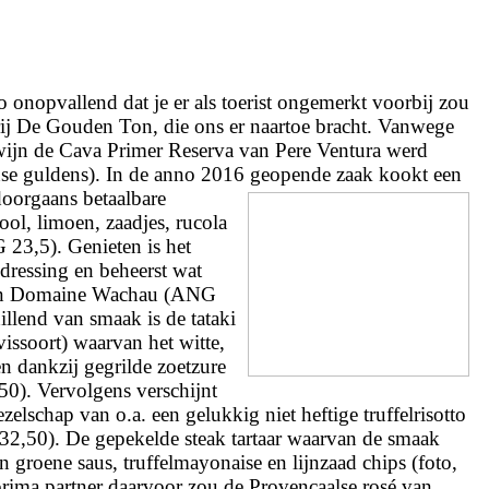
o onopvallend dat je er als
toerist ongemerkt voorbij zou
rij De Gouden Ton, die ons er naartoe bracht. Vanwege
swijn de Cava Primer Reserva van Pere Ventura werd
anse guldens). In de anno 2016 geopende zaak kookt een
doorgaans betaalbare
ol, limoen, zaadjes, rucola
 23,5). Genieten is het
udressing en beheerst wat
 van Domaine Wachau (ANG
illend van s
maak is de tataki
issoort) waarvan het witte,
gen dankzij gegrilde zoetzure
50). Vervolgens verschijnt
zelschap van o.a. een gelukkig niet heftige truffelrisotto
2,50). De gepekelde steak tartaar waarvan de smaak
 groene saus, truffelmayonaise en lijnzaad chips (foto,
ima partner daarvoor zou de Provençaalse rosé van