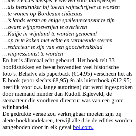
…met stencils meisjes te werven voor dansfeestjes
…als bierdrinker bij toeval wijnschrijver te worden
…te wonen op Bordeaux châteaus
…’s lands eerste en enige spellenrecensent te zijn
…zware wijnproeverijen te overleven
…Kuifje in wijnland te worden genoemd
…op tv te koken met echte en vermeende sterren
…redacteur te zijn van een goochelvakblad
…vinpressionist te worden
En het is állemaal echt gebeurd. Het boek telt 33
hoofdstukken en bevat bovendien veel historische
foto’s. Behalve als paperback (€14,95) verscheen het als
E-book (voor slechts €8,95) én als luisterboek (€12,95;
heerlijk voor o.a. lange autoritten) dat werd ingesproken
door niemand minder dan Rudolf Bijleveld, de
stemacteur die voorheen directeur was van een grote
wijnhandel.
De gedrukte versie zou verkrijgbaar moeten zijn bij
alerte boekhandelaren, terwijl alle drie de edities worden
aangeboden door in elk geval
bol.com.