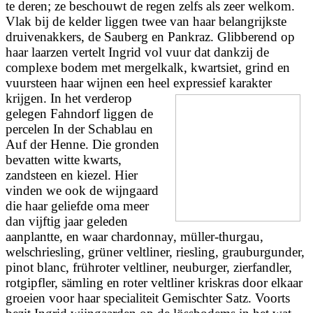
te deren; ze beschouwt de regen zelfs als zeer welkom.
Vlak bij de kelder liggen twee van haar belangrijkste
druivenakkers, de Sauberg en Pankraz. Glibberend op
haar laarzen vertelt Ingrid vol vuur dat dankzij de
complexe bodem met mergelkalk, kwartsiet, grind en
vuursteen haar wijnen een heel expressief karakter
krijgen.
In het verderop
gelegen Fahndorf liggen de
percelen In der Schablau en
Auf der Henne. Die gronden
bevatten witte kwarts,
zandsteen en kiezel. Hier
vinden we ook de wijngaard
die haar geliefde oma meer
dan vijftig jaar geleden
aanplantte, en waar chardonnay, müller-thurgau,
welschriesling, grüner veltliner, riesling, grauburgunder,
pinot blanc, frühroter veltliner, neuburger, zierfandler,
rotgipfler, sämling en roter veltliner kriskras door elkaar
groeien voor haar specialiteit Gemischter Satz. Voorts