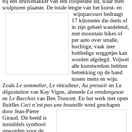
bij een druivenakker van een coöperatie lid, waar men
sculpturen plaatste. De totale lengte van het kunst- en
wijnparcours bedraagt
17 kilometer die deels of
in zijn geheel wandelend,
met mountain bikes of
per auto over smalle,
bochtige, vaak zeer
hobbelige weggetjes kan
worden afgelegd. Vrijwel
alle kunstwerken hebben
betrekking op de band
tussen mens en wijn.
Zoals
Le sommelier
,
Le viticulteur
,
Au pressoir
en
La
dégustation
van Kay Vigen, alsmede
La vendangeuse
en
Le Bacchus
van Ben Truscott. En het werk met open
fluitfles
Ceci n’est pas une bouteille
werd geschapen
door Jean-Pierre
Giraud. Dit beeld is
inmiddels symbool
geworden voor de