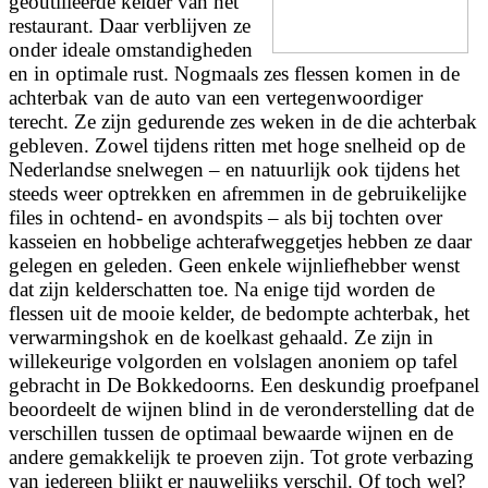
geoutilleerde kelder van het
restaurant. Daar verblijven ze
onder ideale omstandigheden
en in optimale rust. Nogmaals zes flessen komen in de
achterbak van de auto van een vertegenwoordiger
terecht. Ze zijn gedurende zes weken in de die achterbak
gebleven. Zowel tijdens ritten met hoge snelheid op de
Nederlandse snelwegen – en natuurlijk ook tijdens het
steeds weer optrekken en afremmen in de gebruikelijke
files in ochtend- en avondspits – als bij tochten over
kasseien en hobbelige achterafweggetjes hebben ze daar
gelegen en geleden. Geen enkele wijnliefhebber wenst
dat zijn kelderschatten toe. Na enige tijd worden de
flessen uit de mooie kelder, de bedompte achterbak, het
verwarmingshok en de koelkast gehaald. Ze zijn in
willekeurige volgorden en volslagen anoniem op tafel
gebracht in De Bokkedoorns. Een deskundig proefpanel
beoordeelt de wijnen blind in de veronderstelling dat de
verschillen tussen de optimaal bewaarde wijnen en de
andere gemakkelijk te proeven zijn. Tot grote verbazing
van iedereen blijkt er nauwelijks verschil. Of toch wel?