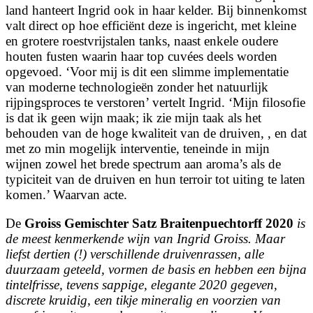
land hanteert Ingrid ook in haar kelder. Bij binnenkomst
valt direct op hoe efficiënt deze is ingericht, met kleine
en grotere roestvrijstalen tanks, naast enkele oudere
houten fusten waarin haar top cuvées deels worden
opgevoed. ‘Voor mij is dit een slimme implementatie
van moderne technologieën zonder het natuurlijk
rijpingsproces te verstoren’ vertelt Ingrid. ‘Mijn filosofie
is dat ik geen wijn maak; ik zie mijn taak als het
behouden van de hoge kwaliteit van de druiven, , en dat
met zo min mogelijk interventie, teneinde in mijn
wijnen zowel het brede spectrum aan aroma’s als de
typiciteit van de druiven en hun terroir tot uiting te laten
komen.’ Waarvan acte.
De
Groiss Gemischter Satz Braitenpuechtorff 2020
is
de meest kenmerkende wijn van Ingrid Groiss. Maar
liefst dertien (!) verschillende druivenrassen, alle
duurzaam geteeld, vormen de basis en hebben een bijna
tintelfrisse, tevens sappige, elegante 2020 gegeven,
discrete kruidig, een tikje mineralig en voorzien van