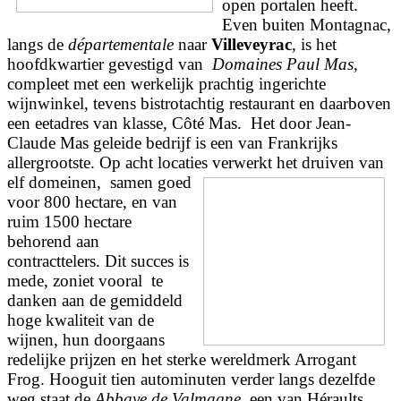
open portalen heeft.
Even buiten Montagnac,
langs de
départementale
naar
Villeveyrac
, is het
hoofdkwartier gevestigd van
Domaines Paul Mas
,
compleet met een werkelijk prachtig ingerichte
wijnwinkel, tevens bistrotachtig restaurant en daarboven
een eetadres van klasse, Côté Mas. Het door Jean-
Claude Mas geleide bedrijf is een van Frankrijks
allergrootste. Op acht locaties verwerkt het druiven van
elf domeinen,
samen goed
voor 800 hectare, en van
ruim 1500 hectare
behorend aan
contracttelers. Dit succes is
mede, zoniet vooral te
danken aan de gemiddeld
hoge kwaliteit van de
wijnen, hun doorgaans
redelijke prijzen en het sterke wereldmerk Arrogant
Frog. Hooguit tien autominuten verder langs dezelfde
weg staat de
Abbaye de Valmagne
, een van Héraults