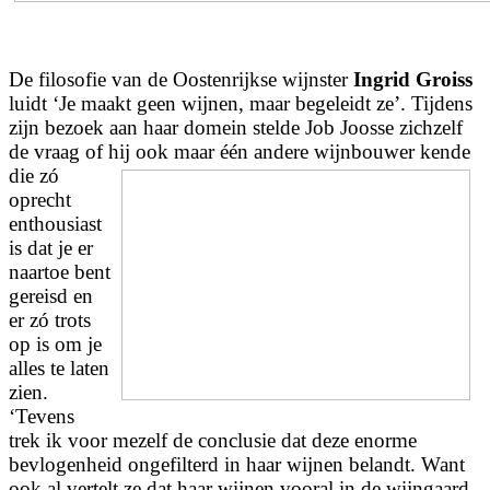
De filosofie van de Oostenrijkse wijnster
Ingrid Groiss
luidt ‘Je maakt geen wijnen, maar begeleidt ze’. Tijdens
zijn bezoek aan haar domein stelde Job Joosse zichzelf
de vraag of hij
ook maar één andere wijnbouwer kende
die zó
oprecht
enthousiast
is dat je er
naartoe bent
gereisd en
er zó trots
op is om je
alles te laten
zien.
‘Tevens
trek ik voor mezelf de conclusie dat deze enorme
bevlogenheid ongefilterd in haar wijnen belandt. Want
ook al vertelt ze dat haar wijnen vooral in de wijngaard