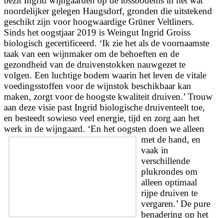
bezit Ingrid wijngaarden op de lössbodems in het wat
noordelijker gelegen Haugsdorf, gronden die uitstekend
geschikt zijn voor hoogwaardige Grüner Veltliners.
Sinds het oogstjaar 2019 is Weingut Ingrid Groiss
biologisch gecertificeerd. ‘Ik zie het als de voornaamste
taak van een wijnmaker om de behoeften en de
gezondheid van de druivenstokken nauwgezet te
volgen. Een luchtige bodem waarin het leven de vitale
voedingsstoffen voor de wijnstok beschikbaar kan
maken, zorgt voor de hoogste kwaliteit druiven.’ Trouw
aan deze visie past Ingrid biologische druiventeelt toe,
en besteedt sowieso veel energie, tijd en zorg aan het
werk in de wijngaard.
‘En het oogsten doen we alleen
met de hand, en
vaak in
verschillende
plukrondes om
alleen optimaal
rijpe druiven te
vergaren.’ De pure
benadering op het